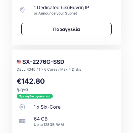
1 Dedicated διεύθυνση IP
or Announce your Subnet
Παραγγελία
SX-2276G-SSD
DELL R340 / 1 x 6 Cores / Max 4 Disks
€142.80
/μήνα
Άμεση Ενεργοποίηση
1
x
Six-Core
64 GB
Up to
128GB
RAM