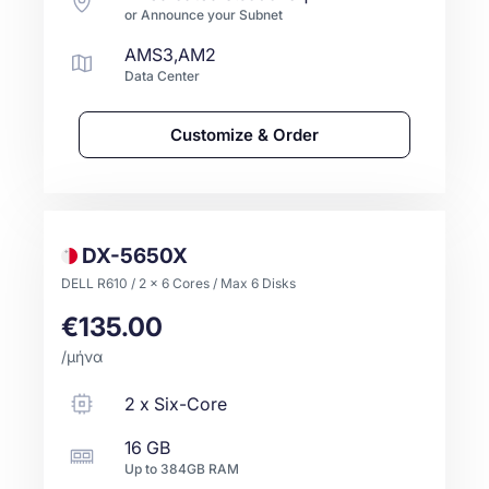
or Announce your Subnet
AMS3,AM2
Data Center
Customize & Order
DX-5650X
DELL R610 / 2 x 6 Cores / Max 6 Disks
€135.00
/μήνα
2
x
Six-Core
16 GB
Up to
384GB
RAM