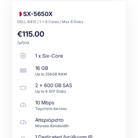
SX-5650X
DELL R410 / 1 x 6 Cores / Max 6 Disks
€115.00
/μήνα
1
x
Six-Core
16 GB
Up to
256GB
RAM
2 x
600 GB
SAS
Up to
6
SFF
Disks
10 Mbps
Ταχύτητα δικτύου
Απεριόριστο
Μηνιαίο Bandwidth
1 Dedicated διεύθυνση IP