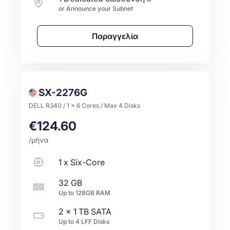
or Announce your Subnet
Παραγγελία
SX-2276G
DELL R340 / 1 x 6 Cores / Max 4 Disks
€124.60
/μήνα
1
x
Six-Core
32 GB
Up to
128GB
RAM
2 x
1 TB
SATA
Up to
4
LFF
Disks