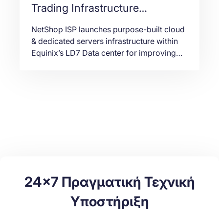
Trading Infrastructure
Resilience through Equinix LD7
NetShop ISP launches purpose-built cloud
Data Center Hosting
& dedicated servers infrastructure within
Equinix’s LD7 Data center for improving
trading infrastructure resilience for Fintech
companies and Forex brokers.
24x7 Πραγματική Τεχνική
Υποστήριξη