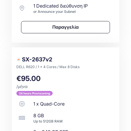
1 Dedicated διεύθυνση IP
or Announce your Subnet
Παραγγελία
SX-2637v2
DELL R620 / 1 x 4 Cores / Max 8 Disks
€95.00
/μήνα
24 hours Provisioning
1
x
Quad-Core
8 GB
Up to
512GB
RAM