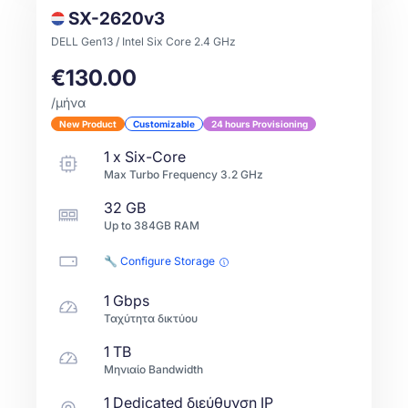
SX-2620v3
DELL Gen13 / Intel Six Core 2.4 GHz
€130.00
/μήνα
New Product
Customizable
24 hours Provisioning
1
x
Six-Core
Max Turbo Frequency
3.2
GHz
32 GB
Up to
384GB
RAM
🔧 Configure Storage
1 Gbps
Ταχύτητα δικτύου
1 TB
Μηνιαίο Bandwidth
1 Dedicated διεύθυνση IP