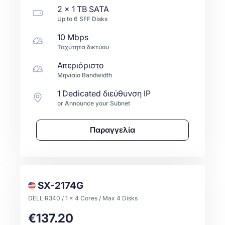
2 x
1 TB
SATA
Up to
6
SFF
Disks
10 Mbps
Ταχύτητα δικτύου
Απεριόριστο
Μηνιαίο Bandwidth
1 Dedicated διεύθυνση IP
or Announce your Subnet
Παραγγελία
SX-2174G
DELL R340 / 1 x 4 Cores / Max 4 Disks
€137.20