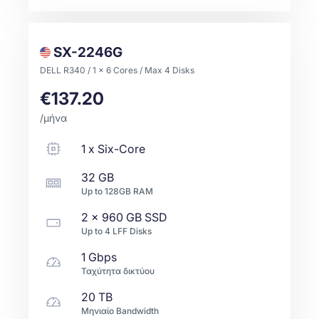
SX-2246G
DELL R340 / 1 x 6 Cores / Max 4 Disks
€137.20
/μήνα
1
x
Six-Core
32 GB
Up to
128GB
RAM
2 x
960 GB
SSD
Up to
4
LFF
Disks
1 Gbps
Ταχύτητα δικτύου
20 TB
Μηνιαίο Bandwidth