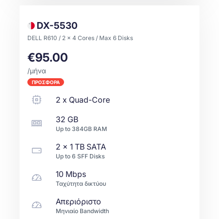
DX-5530
DELL R610 / 2 x 4 Cores / Max 6 Disks
€95.00
/μήνα
ΠΡΟΣΦΟΡΑ
2
x
Quad-Core
32 GB
Up to
384GB
RAM
2 x
1 TB
SATA
Up to
6
SFF
Disks
10 Mbps
Ταχύτητα δικτύου
Απεριόριστο
Μηνιαίο Bandwidth