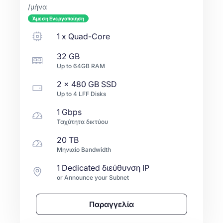
/μήνα
Άμεση Ενεργοποίηση
1
x
Quad-Core
32 GB
Up to
64GB
RAM
2 x
480 GB
SSD
Up to
4
LFF
Disks
1 Gbps
Ταχύτητα δικτύου
20 TB
Μηνιαίο Bandwidth
1 Dedicated διεύθυνση IP
or Announce your Subnet
Παραγγελία