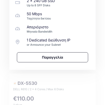
2 x
240 GB
SSD
Up to
8
SFF
Disks
50 Mbps
Ταχύτητα δικτύου
Απεριόριστο
Μηνιαίο Bandwidth
1 Dedicated διεύθυνση IP
or Announce your Subnet
Παραγγελία
DX-5530
DELL R610 / 2 x 4 Cores / Max 6 Disks
€110.00
/μήνα