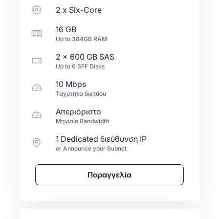
2
x
Six-Core
16 GB
Up to
384GB
RAM
2 x
600 GB
SAS
Up to
6
SFF
Disks
10 Mbps
Ταχύτητα δικτύου
Απεριόριστο
Μηνιαίο Bandwidth
1 Dedicated διεύθυνση IP
or Announce your Subnet
Παραγγελία