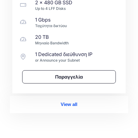
2 x
480 GB
SSD
Up to
4
LFF
Disks
1 Gbps
Ταχύτητα δικτύου
20 TB
Μηνιαίο Bandwidth
1 Dedicated διεύθυνση IP
or Announce your Subnet
Παραγγελία
View all