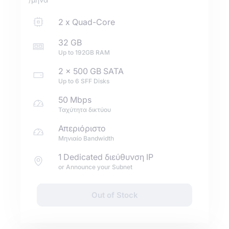
2
x
Quad-Core
32 GB
Up to
192GB
RAM
2 x
500 GB
SATA
Up to
6
SFF
Disks
50 Mbps
Ταχύτητα δικτύου
Απεριόριστο
Μηνιαίο Bandwidth
1 Dedicated διεύθυνση IP
or Announce your Subnet
Out of Stock