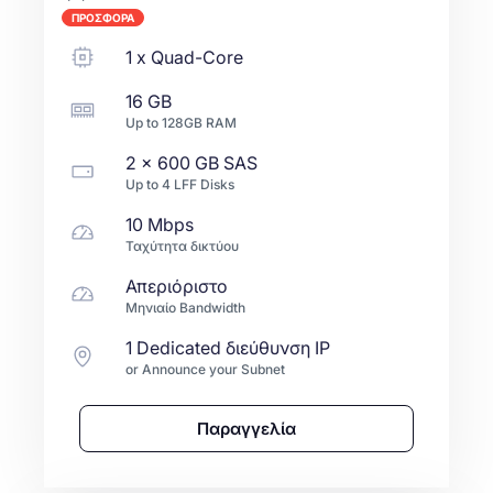
ΠΡΟΣΦΟΡΑ
1
x
Quad-Core
16 GB
Up to
128GB
RAM
2 x
600 GB
SAS
Up to
4
LFF
Disks
10 Mbps
Ταχύτητα δικτύου
Απεριόριστο
Μηνιαίο Bandwidth
1 Dedicated διεύθυνση IP
or Announce your Subnet
Παραγγελία