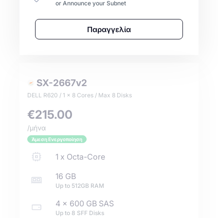
or Announce your Subnet
Παραγγελία
SX-2667v2
DELL R620 / 1 x 8 Cores / Max 8 Disks
€215.00
/μήνα
Άμεση Ενεργοποίηση
1
x
Octa-Core
16 GB
Up to
512GB
RAM
4 x
600 GB
SAS
Up to
8
SFF
Disks