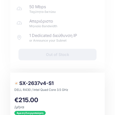
50 Mbps
Ταχύτητα δικτύου
Απεριόριστο
Μηνιαίο Bandwidth
1 Dedicated διεύθυνση IP
or Announce your Subnet
Out of Stock
SX-2637v4-S1
DELL R430 / Intel Quad Core 3.5 GHz
€215.00
/μήνα
Άμεση Ενεργοποίηση