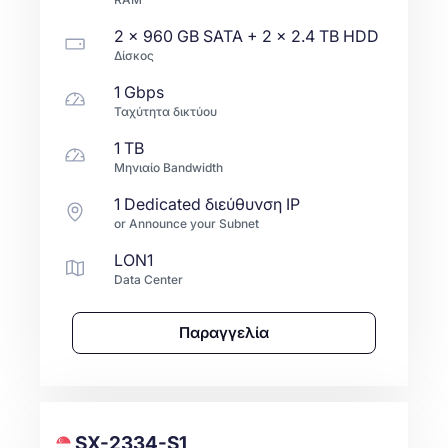
2 x
960 GB
SATA
+ 2 x
2.4 TB
HDD
Δίσκος
1 Gbps
Ταχύτητα δικτύου
1 TB
Μηνιαίο Bandwidth
1 Dedicated διεύθυνση IP
or Announce your Subnet
LON1
Data Center
Παραγγελία
SX-2334-S1