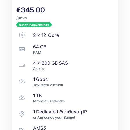
€345.00
/μήνα
Άμεση Ενεργοποίηση
2
x
12-Core
64 GB
RAM
4 x
600 GB
SAS
Δίσκος
1 Gbps
Ταχύτητα δικτύου
1 TB
Μηνιαίο Bandwidth
1 Dedicated διεύθυνση IP
or Announce your Subnet
AMS5