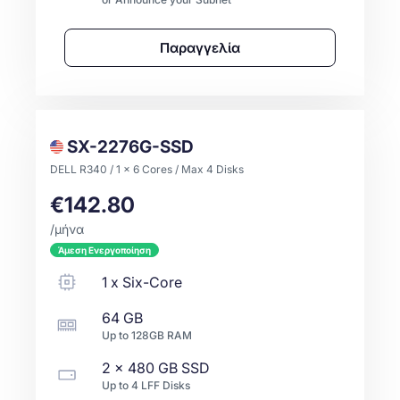
Παραγγελία
SX-2276G-SSD
DELL R340 / 1 x 6 Cores / Max 4 Disks
€142.80
/μήνα
Άμεση Ενεργοποίηση
1
x
Six-Core
64 GB
Up to
128GB
RAM
2 x
480 GB
SSD
Up to
4
LFF
Disks