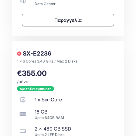
Data Center
Παραγγελία
SX-E2236
1 x 6 Cores 3.40 GHz / Max 2 Disks
€355.00
/μήνα
Άμεση Ενεργοποίηση
1
x
Six-Core
16 GB
Up to
64GB
RAM
2 x
480 GB
SSD
Up to
2
LFF
Disks