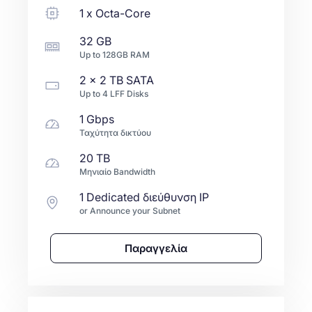
1
x
Octa-Core
32 GB
Up to
128GB
RAM
2 x
2 TB
SATA
Up to
4
LFF
Disks
1 Gbps
Ταχύτητα δικτύου
20 TB
Μηνιαίο Bandwidth
1 Dedicated διεύθυνση IP
or Announce your Subnet
Παραγγελία