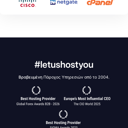
#letushostyou
Βραβευμένη
Πάροχος Υπηρεσιών από το 2004.