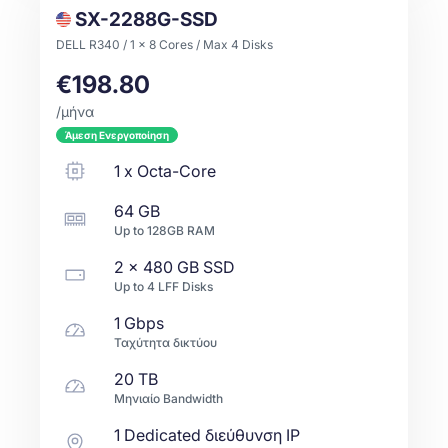
SX-2288G-SSD
DELL R340 / 1 x 8 Cores / Max 4 Disks
€198.80
/μήνα
Άμεση Ενεργοποίηση
1
x
Octa-Core
64 GB
Up to
128GB
RAM
2 x
480 GB
SSD
Up to
4
LFF
Disks
1 Gbps
Ταχύτητα δικτύου
20 TB
Μηνιαίο Bandwidth
1 Dedicated διεύθυνση IP