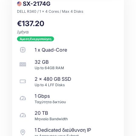
SX-2174G
DELL R340 / 1 x 4 Cores / Max 4 Disks
€137.20
/μήνα
Άμεση Ενεργοποίηση
1
x
Quad-Core
32 GB
Up to
64GB
RAM
2 x
480 GB
SSD
Up to
4
LFF
Disks
1 Gbps
Ταχύτητα δικτύου
20 TB
Μηνιαίο Bandwidth
1 Dedicated διεύθυνση IP
or Announce your Subnet