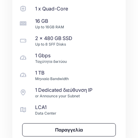
1
x
Quad-Core
16 GB
Up to
16GB
RAM
2 x
480 GB
SSD
Up to
8
SFF
Disks
1 Gbps
Ταχύτητα δικτύου
1 TB
Μηνιαίο Bandwidth
1 Dedicated διεύθυνση IP
or Announce your Subnet
LCA1
Data Center
Παραγγελία