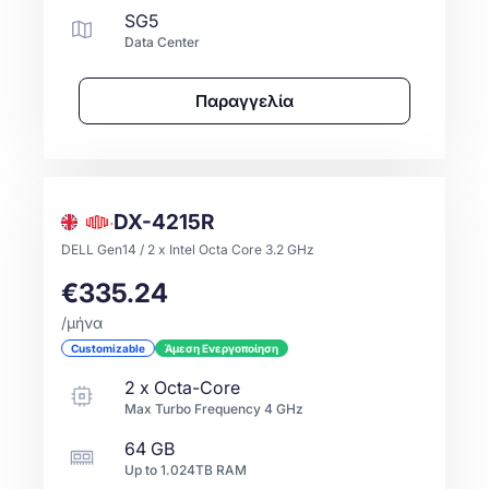
SG5
Data Center
Παραγγελία
DX-4215R
DELL Gen14 / 2 x Intel Octa Core 3.2 GHz
€335.24
/μήνα
Customizable
Άμεση Ενεργοποίηση
2
x
Octa-Core
Max Turbo Frequency
4
GHz
64 GB
Up to
1.024TB
RAM