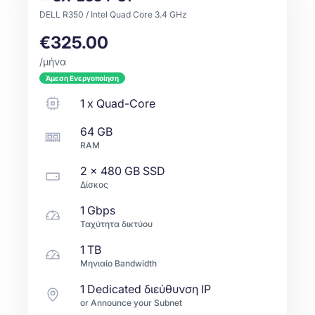
DELL R350 / Intel Quad Core 3.4 GHz
€325.00
/μήνα
Άμεση Ενεργοποίηση
1
x
Quad-Core
64 GB
RAM
2 x
480 GB
SSD
Δίσκος
1 Gbps
Ταχύτητα δικτύου
1 TB
Μηνιαίο Bandwidth
1 Dedicated διεύθυνση IP
or Announce your Subnet