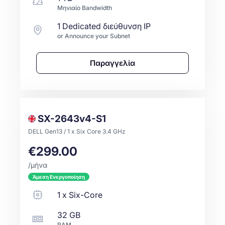
Μηνιαίο Bandwidth
1 Dedicated διεύθυνση IP
or Announce your Subnet
Παραγγελία
SX-2643v4-S1
DELL Gen13 / 1 x Six Core 3.4 GHz
€299.00
/μήνα
Άμεση Ενεργοποίηση
1
x
Six-Core
32 GB
RAM