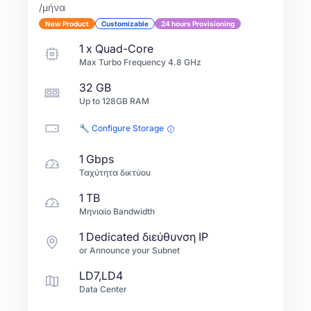
/μήνα
New Product
Customizable
24 hours Provisioning
1
x
Quad-Core
Max Turbo Frequency
4.8
GHz
32 GB
Up to
128GB
RAM
🔧 Configure Storage
1 Gbps
Ταχύτητα δικτύου
1 TB
Μηνιαίο Bandwidth
1 Dedicated διεύθυνση IP
or Announce your Subnet
LD7,LD4
Data Center