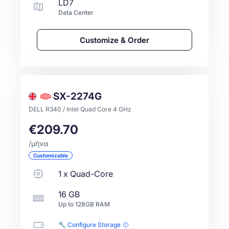
LD7
Data Center
Customize & Order
SX-2274G
DELL R340 / Intel Quad Core 4 GHz
€209.70
/μήνα
Customizable
1
x
Quad-Core
16 GB
Up to
128GB
RAM
🔧 Configure Storage