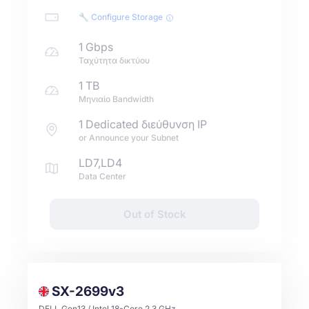
🔧 Configure Storage
1 Gbps
Ταχύτητα δικτύου
1 TB
Μηνιαίο Bandwidth
1 Dedicated διεύθυνση IP
or Announce your Subnet
LD7,LD4
Data Center
Out of Stock
SX-2699v3
DELL Gen13 / Intel 18-Core 2.3 GHz