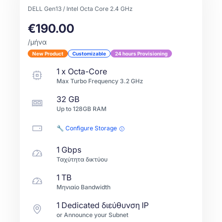
DELL Gen13 / Intel Octa Core 2.4 GHz
€190.00
/μήνα
New Product
Customizable
24 hours Provisioning
1
x
Octa-Core
Max Turbo Frequency
3.2
GHz
32 GB
Up to
128GB
RAM
🔧 Configure Storage
1 Gbps
Ταχύτητα δικτύου
1 TB
Μηνιαίο Bandwidth
1 Dedicated διεύθυνση IP
or Announce your Subnet