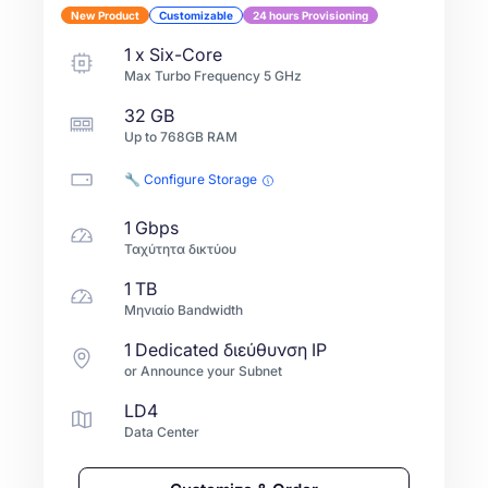
New Product
Customizable
24 hours Provisioning
1
x
Six-Core
Max Turbo Frequency
5
GHz
32 GB
Up to
768GB
RAM
🔧 Configure Storage
1 Gbps
Ταχύτητα δικτύου
1 TB
Μηνιαίο Bandwidth
1 Dedicated διεύθυνση IP
or Announce your Subnet
LD4
Data Center