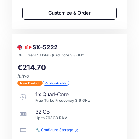
Customize & Order
SX-5222
DELL Gen14 / Intel Quad Core 3.8 GHz
€214.70
/μήνα
New Product
Customizable
1
x
Quad-Core
Max Turbo Frequency
3.9
GHz
32 GB
Up to
768GB
RAM
🔧 Configure Storage