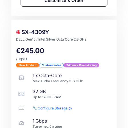
Customize & Order
SX-4309Y
DELL Gen15 / Intel Silver Octa Core 2.8 GHz
€245.00
/μήνα
New Product
Customizable
24 hours Provisioning
1
x
Octa-Core
Max Turbo Frequency
3.6
GHz
32 GB
Up to
128GB
RAM
🔧 Configure Storage
1 Gbps
Ταχύτητα δικτύου