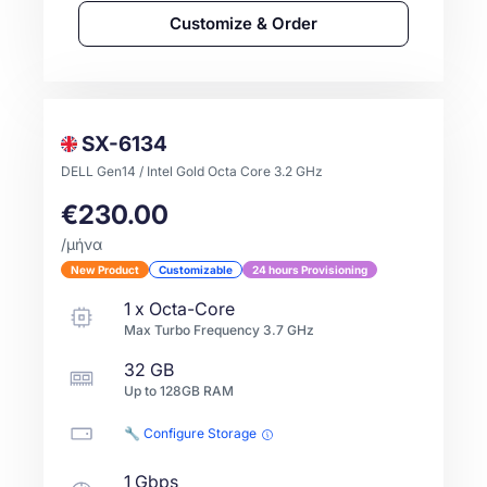
Customize & Order
SX-6134
DELL Gen14 / Intel Gold Octa Core 3.2 GHz
€230.00
/μήνα
New Product
Customizable
24 hours Provisioning
1
x
Octa-Core
Max Turbo Frequency
3.7
GHz
32 GB
Up to
128GB
RAM
🔧 Configure Storage
1 Gbps