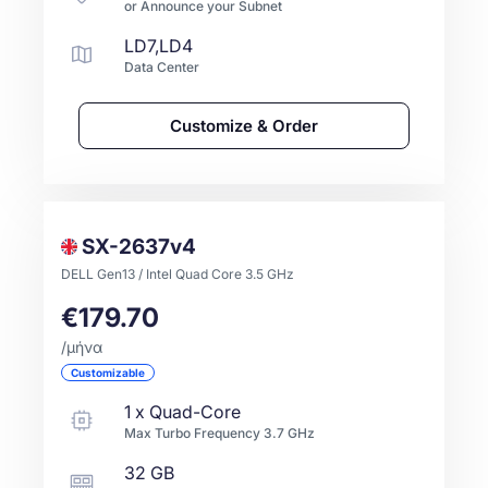
or Announce your Subnet
LD7,LD4
Data Center
Customize & Order
SX-2637v4
DELL Gen13 / Intel Quad Core 3.5 GHz
€179.70
/μήνα
Customizable
1
x
Quad-Core
Max Turbo Frequency
3.7
GHz
32 GB