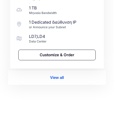
1 TB
Μηνιαίο Bandwidth
1 Dedicated διεύθυνση IP
or Announce your Subnet
LD7,LD4
Data Center
Customize & Order
View all