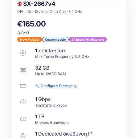
SX-2667v4
DELL Gen13 / Intel Octa Core 3.2 GHz
€165.00
/μήνα
New Product
Customizable
24 hours Provisioning
1
x
Octa-Core
Max Turbo Frequency
3.6
GHz
32 GB
Up to
128GB
RAM
🔧 Configure Storage
1 Gbps
Ταχύτητα δικτύου
1 TB
Μηνιαίο Bandwidth
1 Dedicated διεύθυνση IP