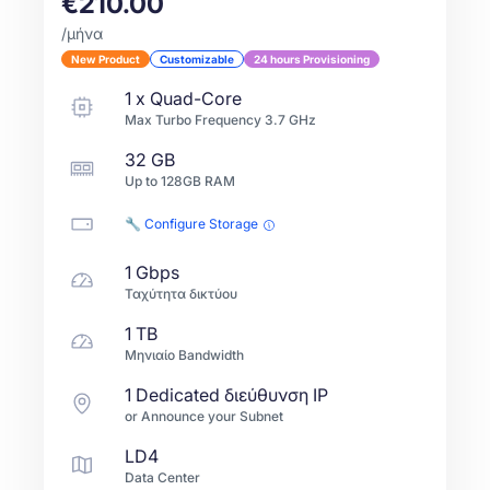
€210.00
/μήνα
New Product
Customizable
24 hours Provisioning
1
x
Quad-Core
Max Turbo Frequency
3.7
GHz
32 GB
Up to
128GB
RAM
🔧 Configure Storage
1 Gbps
Ταχύτητα δικτύου
1 TB
Μηνιαίο Bandwidth
1 Dedicated διεύθυνση IP
or Announce your Subnet
LD4
Data Center