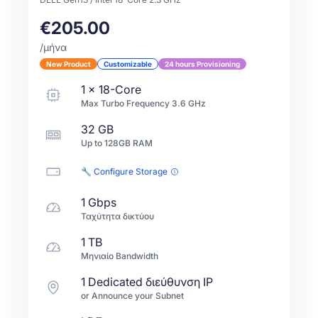
€205.00
/μήνα
New Product
Customizable
24 hours Provisioning
1
x
18-Core
Max Turbo Frequency
3.6
GHz
32 GB
Up to
128GB
RAM
🔧 Configure Storage
1 Gbps
Ταχύτητα δικτύου
1 TB
Μηνιαίο Bandwidth
1 Dedicated διεύθυνση IP
or Announce your Subnet