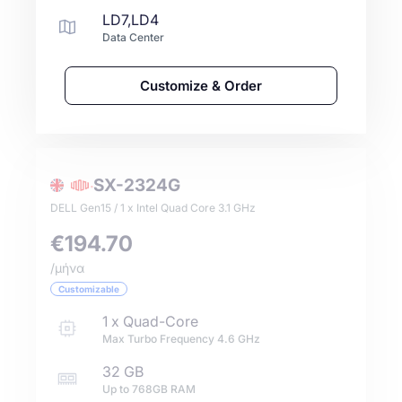
LD7,LD4
Data Center
Customize & Order
SX-2324G
DELL Gen15 / 1 x Intel Quad Core 3.1 GHz
€194.70
/μήνα
Customizable
1
x
Quad-Core
Max Turbo Frequency
4.6
GHz
32 GB
Up to
768GB
RAM