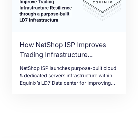
How NetShop ISP Improves
Trading Infrastructure
Resilience through Equinix LD7
NetShop ISP launches purpose-built cloud
Data Center Hosting
& dedicated servers infrastructure within
Equinix’s LD7 Data center for improving
trading infrastructure resilience for Fintech
companies and Forex brokers.